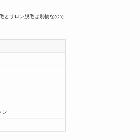
毛とサロン脱毛は別物なので
回
ャン